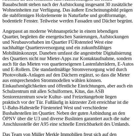
Bauabschnitt stehen nach der Aufstockung insgesamt 30 zusätzliche
Wohneinheiten zur Verfügung. Das äußere Erscheinungsbild prägen
die stabförmigen Holzelemente in Naturfarbe und großformatige,
bodentiefe Fenster. Teilweise werden Fassaden und Dächer begrünt.
Angepasst an moderne Wohnansprüche in einem lebendigen
Quartier, begleiten die energetischen Sanierungen, Aufstockungen
und Neubauvorhaben im Quartier FÜRstenried West eine
nachhaltige Quartiersversorgung und ein zukunftsfähiges
Mobilitätskonzept. Daneben umfasst die angestrebte Digitalisierung
des Quartiers nicht nur Mieter-Apps zur Kontaktaufnahme, sondern
auch für das Mieten von quartierseigenen Lastenfahrrädern, E-Autos
und E-Rollern. Die standardmäßige Stromversorgung wird durch
Photovoltaik-Anlagen auf den Dächern ergänzt, so dass die Mieter
aus entsprechenden Strommodellen wählen können.
Einkaufsmöglichkeiten und öffentliche Einrichtungen, aber auch ein
Schulzentrum mit allen Schulformen, Kitas, das ASB
Seniorenzentrum sowie Kultur- und Freizeitangebote liegen
praktisch vor der Tür. Fußläufig in kürzester Zeit erreichbar ist die
U-Bahn-Haltestelle Fürstenried West und verschiedene
Bushaltestellen im Quartier. Neben der guten Anbindung an den
ÖPNV über die U3 und diverse Buslinien garantiert auch die nahe
Anschlussstelle der A95 eine schnelle Erreichbarkeit des Umlands.
Das Team von Müller Merkle Immobilien freut sich auf den