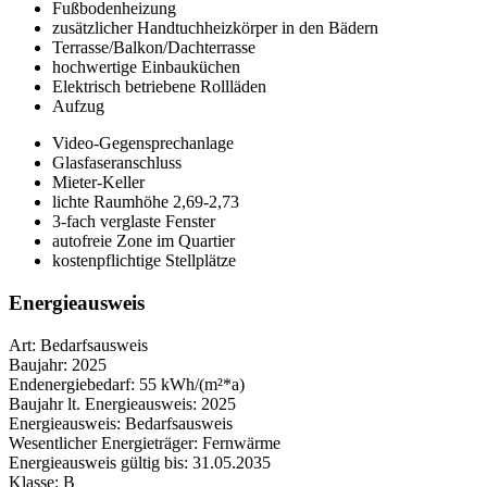
Fußbodenheizung
zusätzlicher Handtuchheizkörper in den Bädern
Terrasse/Balkon/Dachterrasse
hochwertige Einbauküchen
Elektrisch betriebene Rollläden
Aufzug
Video-Gegensprechanlage
Glasfaseranschluss
Mieter-Keller
lichte Raumhöhe 2,69-2,73
3-fach verglaste Fenster
autofreie Zone im Quartier
kostenpflichtige Stellplätze
Energieausweis
Art:
Bedarfsausweis
Baujahr:
2025
Endenergiebedarf:
55 kWh/(m²*a)
Baujahr lt. Energieausweis:
2025
Energieausweis:
Bedarfsausweis
Wesentlicher Energieträger:
Fernwärme
Energieausweis gültig bis:
31.05.2035
Klasse:
B