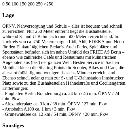
0
50
100
150
200
250
>250
Lage
ÖPNV, Nahversorgung und Schule – alles ist bequem und schnell
zu erreichen. Nur 250 Meter entfernt liegt die Bushaltestelle,
während S- und U-Bahn nach rund 500 Metern erreicht sind. Im
Umkreis von ca. 750 Metern sorgen Lidl, Aldi, EDEKA und Netto
für den Einkauf täglichen Bedarfs. Auch Parks, Spielplätze und
Sportstätten befinden sich im nahen Umfeld des FRIEDAS Berin –
ebenso wie zahlreiche Cafés und Restaurants mit kulinarischen
Angeboten aus (fast) der ganzen Welt. Besten Service in Sachen
Mobilität bieten die Sharing Points für Scooter, Bikes und Cars, die
allesamt fußläufig und weniger als sechs Minuten erreicht sind.
Ebenso schnell gelangt man zur S- und U-Bahnstation Innsbrucker
Platz sowie zu den Bushaltestellen Hähnelstraße und Ceciliengärten.
Entfernungen:
- Flughafen Berlin Brandenburg ca. 24 km / 46 min. ÖPNV / 24
min. Pkw
- Alexanderplatz ca. 9 km / 38 min. ÖPNV / 27 min. Pkw
- Autobahn A100 ca. 1 km / 3 min. Pkw
- Grunewaldsee ca. 12 km / 54 min. ÖPNV / 20 min. Pkw
Sonstiges