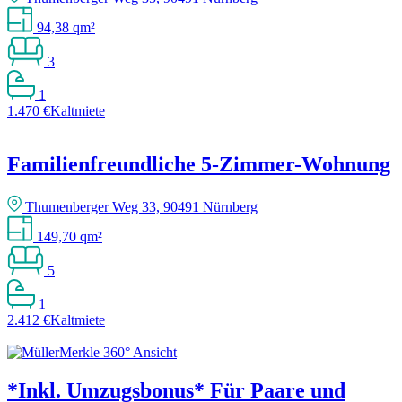
94,38 qm²
3
1
1.470 €
Kaltmiete
Familienfreundliche 5-Zimmer-Wohnung
Thumenberger Weg 33, 90491 Nürnberg
149,70 qm²
5
1
2.412 €
Kaltmiete
*Inkl. Umzugsbonus* Für Paare und