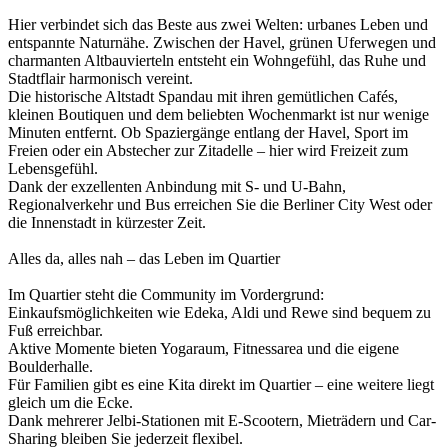
Hier verbindet sich das Beste aus zwei Welten: urbanes Leben und
entspannte Naturnähe. Zwischen der Havel, grünen Uferwegen und
charmanten Altbauvierteln entsteht ein Wohngefühl, das Ruhe und
Stadtflair harmonisch vereint.
Die historische Altstadt Spandau mit ihren gemütlichen Cafés,
kleinen Boutiquen und dem beliebten Wochenmarkt ist nur wenige
Minuten entfernt. Ob Spaziergänge entlang der Havel, Sport im
Freien oder ein Abstecher zur Zitadelle – hier wird Freizeit zum
Lebensgefühl.
Dank der exzellenten Anbindung mit S- und U-Bahn,
Regionalverkehr und Bus erreichen Sie die Berliner City West oder
die Innenstadt in kürzester Zeit.
Alles da, alles nah – das Leben im Quartier
Im Quartier steht die Community im Vordergrund:
Einkaufsmöglichkeiten wie Edeka, Aldi und Rewe sind bequem zu
Fuß erreichbar.
Aktive Momente bieten Yogaraum, Fitnessarea und die eigene
Boulderhalle.
Für Familien gibt es eine Kita direkt im Quartier – eine weitere liegt
gleich um die Ecke.
Dank mehrerer Jelbi-Stationen mit E-Scootern, Mieträdern und Car-
Sharing bleiben Sie jederzeit flexibel.