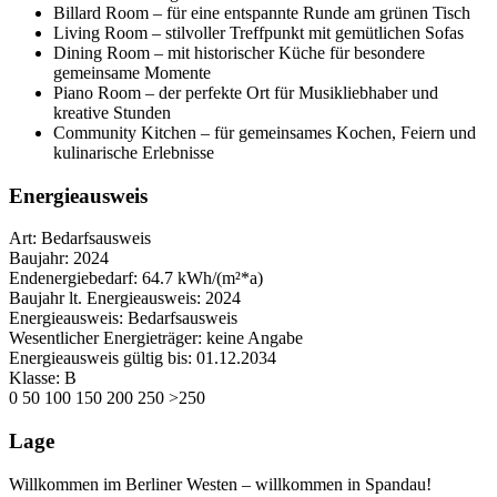
Billard Room – für eine entspannte Runde am grünen Tisch
Living Room – stilvoller Treffpunkt mit gemütlichen Sofas
Dining Room – mit historischer Küche für besondere
gemeinsame Momente
Piano Room – der perfekte Ort für Musikliebhaber und
kreative Stunden
Community Kitchen – für gemeinsames Kochen, Feiern und
kulinarische Erlebnisse
Energieausweis
Art:
Bedarfsausweis
Baujahr:
2024
Endenergiebedarf:
64.7 kWh/(m²*a)
Baujahr lt. Energieausweis:
2024
Energieausweis:
Bedarfsausweis
Wesentlicher Energieträger:
keine Angabe
Energieausweis gültig bis:
01.12.2034
Klasse:
B
0
50
100
150
200
250
>250
Lage
Willkommen im Berliner Westen – willkommen in Spandau!