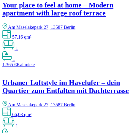
Your place to feel at home – Modern
apartment with large roof terrace
Am Maselakepark 27, 13587 Berlin
57,16 qm²
1
1
1.365 €
Kaltmiete
Urbaner Loftstyle im Havelufer – dein
Quartier zum Entfalten mit Dachterrasse
Am Maselakepark 27, 13587 Berlin
66,03 qm²
1