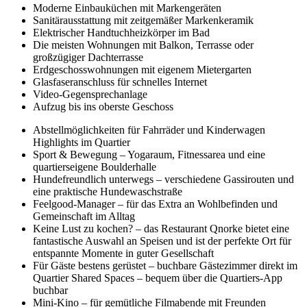
Moderne Einbauküchen mit Markengeräten
Sanitärausstattung mit zeitgemäßer Markenkeramik
Elektrischer Handtuchheizkörper im Bad
Die meisten Wohnungen mit Balkon, Terrasse oder
großzügiger Dachterrasse
Erdgeschosswohnungen mit eigenem Mietergarten
Glasfaseranschluss für schnelles Internet
Video-Gegensprechanlage
Aufzug bis ins oberste Geschoss
Abstellmöglichkeiten für Fahrräder und Kinderwagen
Highlights im Quartier
Sport & Bewegung – Yogaraum, Fitnessarea und eine
quartierseigene Boulderhalle
Hundefreundlich unterwegs – verschiedene Gassirouten und
eine praktische Hundewaschstraße
Feelgood-Manager – für das Extra an Wohlbefinden und
Gemeinschaft im Alltag
Keine Lust zu kochen? – das Restaurant Qnorke bietet eine
fantastische Auswahl an Speisen und ist der perfekte Ort für
entspannte Momente in guter Gesellschaft
Für Gäste bestens gerüstet – buchbare Gästezimmer direkt im
Quartier Shared Spaces – bequem über die Quartiers-App
buchbar
Mini-Kino – für gemütliche Filmabende mit Freunden