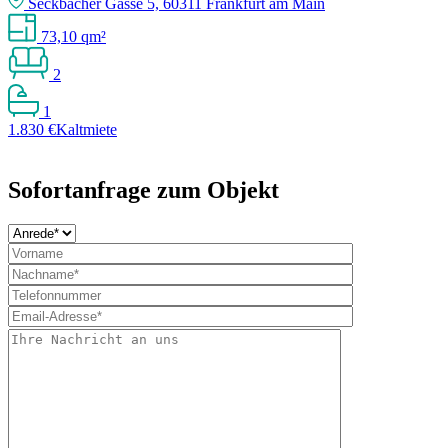
Seckbächer Gasse 5, 60311 Frankfurt am Main
73,10 qm²
2
1
1.830 €
Kaltmiete
Sofortanfrage zum Objekt
Bitte
lasse
dieses
Feld
leer.