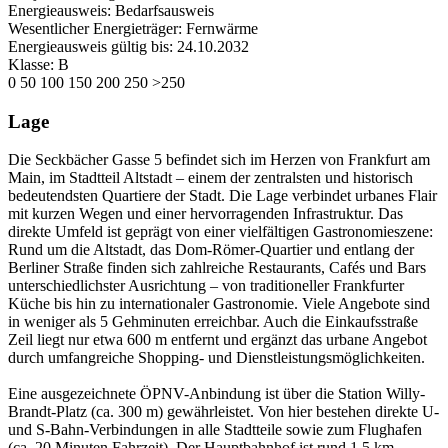
Energieausweis:
Bedarfsausweis
Wesentlicher Energieträger:
Fernwärme
Energieausweis gültig bis:
24.10.2032
Klasse:
B
0
50
100
150
200
250
>250
Lage
Die Seckbächer Gasse 5 befindet sich im Herzen von Frankfurt am
Main, im Stadtteil Altstadt – einem der zentralsten und historisch
bedeutendsten Quartiere der Stadt. Die Lage verbindet urbanes Flair
mit kurzen Wegen und einer hervorragenden Infrastruktur. Das
direkte Umfeld ist geprägt von einer vielfältigen Gastronomieszene:
Rund um die Altstadt, das Dom-Römer-Quartier und entlang der
Berliner Straße finden sich zahlreiche Restaurants, Cafés und Bars
unterschiedlichster Ausrichtung – von traditioneller Frankfurter
Küche bis hin zu internationaler Gastronomie. Viele Angebote sind
in weniger als 5 Gehminuten erreichbar. Auch die Einkaufsstraße
Zeil liegt nur etwa 600 m entfernt und ergänzt das urbane Angebot
durch umfangreiche Shopping- und Dienstleistungsmöglichkeiten.
Eine ausgezeichnete ÖPNV-Anbindung ist über die Station Willy-
Brandt-Platz (ca. 300 m) gewährleistet. Von hier bestehen direkte U-
und S-Bahn-Verbindungen in alle Stadtteile sowie zum Flughafen
(ca. 20 Minuten Fahrzeit). Der Hauptbahnhof ist rund 1,5 km