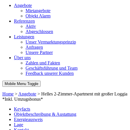
Angebote
Mietangebote
Objekt Alarm
Referenzen
Aktiv
Abgeschlossen
Leistungen
Unser Vermarktungsprinzip
Anfragen
Unsere Partner
Über uns
Zahlen und Fakten
Geschäftsführung und Team
Feedback unserer Kunden
Mobile Menu Toggle
Home
>
Angebote
>
Helles 2-Zimmer-Apartment mit großer Loggia
*Inkl. Umzugsbonus*
Keyfacts
Objektbeschreibung & Austattung
Energieausweis
Lage
Kontakt