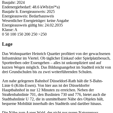
Baujahr:
2024
Endenergiebedarf:
48.6 kWh/(m²*a)
Baujahr lt. Energieausweis:
2025
Energieausweis:
Bedarfsausweis
Wesentlicher Energieträger:
keine Angabe
Energieausweis gültig bis:
24.02.2035
Klasse:
A
0
50
100
150
200
250
>250
Lage
Das Wohnquartier Heinrich Quartier profitiert von der gewachsenen
Infrastruktur im Viertel. Ob täglicher Einkauf oder Spielplatzbesuch,
Sporttreiben oder Essengehen – alles ist unkompliziert und auf
kurzen Wegen möglich. Das Bildungsangebot im Stadtteil reicht von
drei Grundschulen bis zu zwei weiterführenden Schulen.
Am nahe gelegenen Bahnhof Düsseldorf-Rath hält die S-Bahn-
Linie 6 (Köln-Essen). Von hier aus ist der Düsseldorfer
Hauptbahnhof in nur 12 Minuten zu erreichen. Neben der
Straßenbahnlinie 701, den Buslinien 730 und 776, bietet auch die
Stadtbahnlinie U 72, die in unmittelbarer Nähe des Objekts hält,
bequeme Mobilität innerhalb des Stadtteils und darüber hinaus.
Die Nähe zum Aaper Wald, der nicht nur puren Naturgenuss,