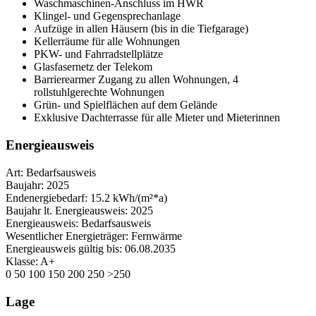
Waschmaschinen-Anschluss im HWR
Klingel- und Gegensprechanlage
Aufzüge in allen Häusern (bis in die Tiefgarage)
Kellerräume für alle Wohnungen
PKW- und Fahrradstellplätze
Glasfasernetz der Telekom
Barrierearmer Zugang zu allen Wohnungen, 4
rollstuhlgerechte Wohnungen
Grün- und Spielflächen auf dem Gelände
Exklusive Dachterrasse für alle Mieter und Mieterinnen
Energieausweis
Art:
Bedarfsausweis
Baujahr:
2025
Endenergiebedarf:
15.2 kWh/(m²*a)
Baujahr lt. Energieausweis:
2025
Energieausweis:
Bedarfsausweis
Wesentlicher Energieträger:
Fernwärme
Energieausweis gültig bis:
06.08.2035
Klasse:
A+
0
50
100
150
200
250
>250
Lage