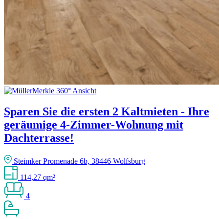
Sparen Sie die ersten 2 Kaltmieten - Ihre
geräumige 4-Zimmer-Wohnung mit
Dachterrasse!
Steimker Promenade 6b, 38446 Wolfsburg
114,27 qm²
4