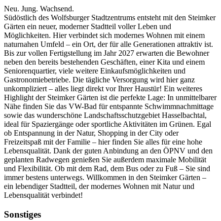
Neu. Jung. Wachsend.
Südöstlich des Wolfsburger Stadtzentrums entsteht mit den Steimker
Gärten ein neuer, moderner Stadtteil voller Leben und
Möglichkeiten. Hier verbindet sich modernes Wohnen mit einem
naturnahen Umfeld – ein Ort, der für alle Generationen attraktiv ist.
Bis zur vollen Fertigstellung im Jahr 2027 erwarten die Bewohner
neben den bereits bestehenden Geschäften, einer Kita und einem
Seniorenquartier, viele weitere Einkaufsmöglichkeiten und
Gastronomiebetriebe. Die tägliche Versorgung wird hier ganz
unkompliziert – alles liegt direkt vor Ihrer Haustür! Ein weiteres
Highlight der Steimker Gärten ist die perfekte Lage: In unmittelbarer
Nähe finden Sie das VW-Bad für entspannte Schwimmnachmittage
sowie das wunderschöne Landschaftsschutzgebiet Hasselbachtal,
ideal für Spaziergänge oder sportliche Aktivitäten im Grünen. Egal
ob Entspannung in der Natur, Shopping in der City oder
Freizeitspaß mit der Familie – hier finden Sie alles für eine hohe
Lebensqualität. Dank der guten Anbindung an den ÖPNV und den
geplanten Radwegen genießen Sie außerdem maximale Mobilität
und Flexibilität. Ob mit dem Rad, dem Bus oder zu Fuß – Sie sind
immer bestens unterwegs. Willkommen in den Steimker Gärten –
ein lebendiger Stadtteil, der modernes Wohnen mit Natur und
Lebensqualität verbindet!
Sonstiges