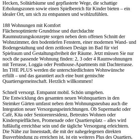
Hecken, Solitärbäume und gepflasterte Wege, die schattige
Erholungszonen sowie einen Spielbereich für Kinder bieten – ein
idealer Ort, um sich zu entspannen und wohlzufühlen.
188 Wohnungen mit Komfort
Flächenoptimierte Grundrisse und durchdachte
Raumnutzungskonzepte sorgen neben dem offenen Schnitt der
Wohnzimmer, den bodentiefen Fenstern, einer modernen Wand- und
Bodengestaltung und dem zeitlosen Design im Bad für viel
Spielraum und Gestaltungsfreiheit der Räume. Jetzt müssen Sie nur
noch die passende Wohnung finden: 2, 3 oder 4 Raumwohnungen
mit Terrasse, Loggia oder Penthouse-Apartments mit Dachterrasse.
Im THE PLUS werden die unterschiedlichsten Wohnwünsche
erfüllt – und das garantiert auch eine bunt gemischte
Quartiersgemeinschaft. Herzlich willkommen!
Schnell versorgt. Entspannt mobil. Schön umgeben.
Die Entwicklung des gesamten neuen Wohnquartiers in den
Steimker Gärten umfasst neben dem Wohnungsneubau auch die
Integration neuer Versorgungseinrichtungen. Ob Supermarkt oder
Café, Kita oder Seniorenresidenz, Betreutes Wohnen oder
Kinderspielflächen, Promenade oder Quartiersplatz – alles wird
fußläufig erreichbar sein und die tägliche Versorgung erleichtern.
Die Nähe zur Innenstadt, die mit der nahegelegenen direkten
Busverbindung zu erreichen ist, ist ein weiteres Plus des Quartiers.