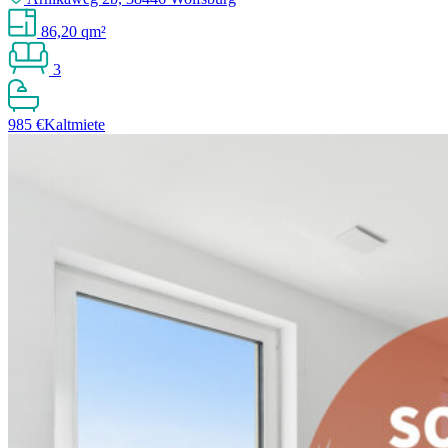
86,20 qm²
3
985 €
Kaltmiete