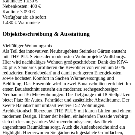
Kaltmiete:
1.030 €
Nebenkosten:
400 €
Kaution:
3.090 €
Verfügbar ab:
ab sofort
1.430 €
Warmmiete
Objektbeschreibung & Ausstattung
Vielfältiger Wohnungsmix
Als Teil des innovativen Neubaugebiets Steimker Gärten entsteht
mit THE PLUS eines der modernsten Wohnprojekte Wolfsburgs.
Hier wird nachhaltiges Wohnen großgeschrieben: Dank des KfW-
40-plus Standards profitieren die Bewohner von einem um 60 %
reduzierten Energiebedarf und damit geringeren Energiekosten,
sowie höchsten Komfort in Sachen Wärmeversorgung und
Belüftung. Das Ensemble wird in zwei Bauabschnitten errichtet. Im
ersten Bauabschnitt entsteht ein moderner, sechsgeschossiger
Neubau mit 36 Mietwohnungen. Die Tiefgarage mit 18 Stellplätzen
bietet Platz für Autos, Fahrräder und zusätzliche Abstellräume. Der
zweite Bauabschnitt umfasst weitere 152 Wohnungen.
Architektonisch überzeugt THE PLUS mit klaren Linien und einem
modernen Design. Hinter der hellen, einladenden Fassade verbirgt
sich ein leistungsstarkes Wärmeverbundsystem, das für ein
angenehmes Raumklima sorgt. Auch die Außenbereiche sind ein
Highlight: Hier erwarten Sie gärtnerisch gestaltete Grünflächen,